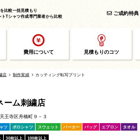
作を
比較一括見積もり
ご成約特典
ントTシャツ作成専門業者から比較
費用について
見積もりのコツ
繍店
制作実績
カッティング転写プリント
ネーム刺繍店
天王寺区舟橋町９－３
ャツ
ポロシャツ
スウェット
パーカー
バッグ
エプロン
タオル
上
30枚以上
100枚以上