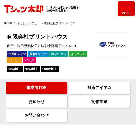
オリジナルTシャツ制作を
比較一括見積もり
MENU
HOME
オリジナルプリント業者一覧
有限会社プリントハウス
有限会社プリントハウス
住所
秋田県北秋田市脇神東陣場岱１４５−１
半袖Tシャツ
長袖Tシャツ
ポロシャツ
スウェット
パーカー
バッグ
10枚以上
30枚以上
100枚以上
事業者TOP
対応アイテム
お知らせ
制作実績
お問い合わせ