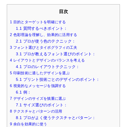
目次
1
目的とターゲットを明確にする
1.1
質問するべきポイント：
2
色彩理論を理解し、効果的に活用する
2.1
プロが使う色のテクニック：
3
フォント選びとタイポグラフィの工夫
3.1
プロが教えるフォント選びのポイント：
4
レイアウトとデザインのバランスを考える
4.1
プロのレイアウトテクニック：
5
印刷技術に適したデザインを選ぶ
5.1
プリント技術ごとのデザインのポイント：
6
視覚的なメッセージを強調する
6.1
例：
7
デザインのサイズを慎重に選ぶ
7.1
サイズ選びのポイント：
8
テクスチャとパターンの活用
8.1
プロがよく使うテクスチャとパターン：
9
余白を効果的に使う