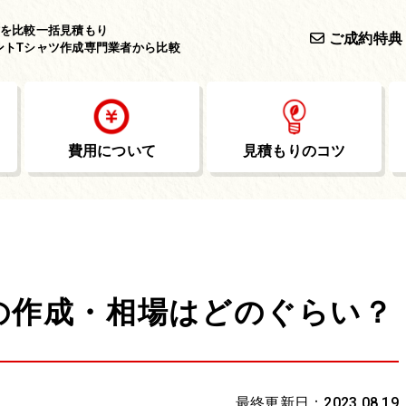
作を
比較一括見積もり
ご成約特典
ントTシャツ作成専門業者から比較
費用について
見積もりのコツ
)の作成・相場はどのぐらい？
最終更新日：2023.08.19