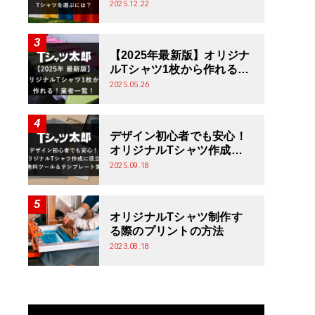
シャツを選ぶには？
2025.12.22
【2025年最新版】オリジナ
ルTシャツ1枚から作れる！
業者一覧！
2025.05.26
デザイン初心者でも安心！
オリジナルTシャツ作成に
役立つ無料ツール＆テンプ
2025.09.18
レート集
オリジナルTシャツ制作す
る際のプリントの方法
2023.08.18