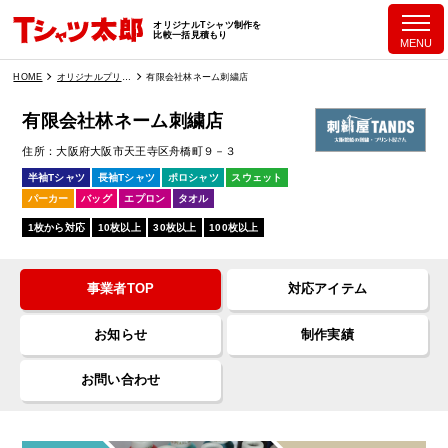
オリジナルTシャツ制作を
比較一括見積もり
MENU
HOME
オリジナルプリント業者一覧
有限会社林ネーム刺繍店
有限会社林ネーム刺繍店
住所
大阪府大阪市天王寺区舟橋町９－３
半袖Tシャツ
長袖Tシャツ
ポロシャツ
スウェット
パーカー
バッグ
エプロン
タオル
1枚から対応
10枚以上
30枚以上
100枚以上
事業者TOP
対応アイテム
お知らせ
制作実績
お問い合わせ