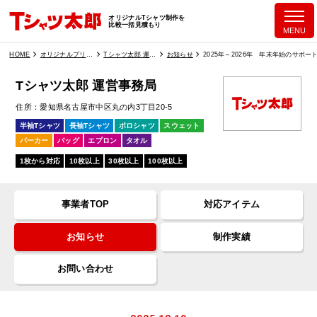
オリジナルTシャツ制作を
比較一括見積もり
MENU
HOME
オリジナルプリント業者一覧
Tシャツ太郎 運営事務局
お知らせ
2025年～2026年 年末年始のサポ
Tシャツ太郎 運営事務局
住所
愛知県名古屋市中区丸の内3丁目20-5
半袖Tシャツ
長袖Tシャツ
ポロシャツ
スウェット
パーカー
バッグ
エプロン
タオル
1枚から対応
10枚以上
30枚以上
100枚以上
事業者TOP
対応アイテム
お知らせ
制作実績
お問い合わせ