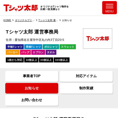
オリジナルTシャツ制作を
比較一括見積もり
MENU
HOME
オリジナルプリント業者一覧
Tシャツ太郎 運営事務局
お知らせ
Tシャツ太郎 運営事務局
住所
愛知県名古屋市中区丸の内3丁目20-5
半袖Tシャツ
長袖Tシャツ
ポロシャツ
スウェット
パーカー
バッグ
エプロン
タオル
1枚から対応
10枚以上
30枚以上
100枚以上
事業者TOP
対応アイテム
お知らせ
制作実績
お問い合わせ