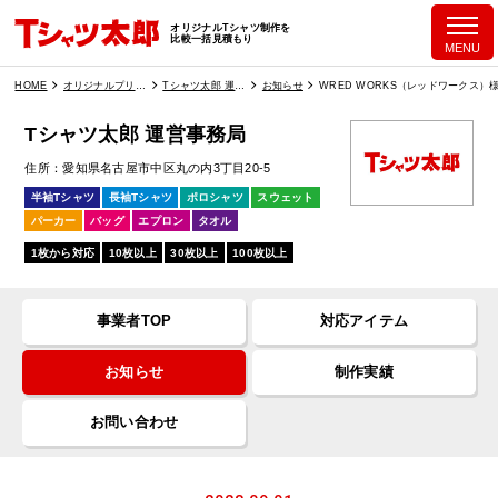
オリジナルTシャツ制作を
比較一括見積もり
MENU
HOME
オリジナルプリント業者一覧
Tシャツ太郎 運営事務局
お知らせ
WRED WORKS（レッドワークス
Tシャツ太郎 運営事務局
住所
愛知県名古屋市中区丸の内3丁目20-5
半袖Tシャツ
長袖Tシャツ
ポロシャツ
スウェット
パーカー
バッグ
エプロン
タオル
1枚から対応
10枚以上
30枚以上
100枚以上
事業者TOP
対応アイテム
お知らせ
制作実績
お問い合わせ