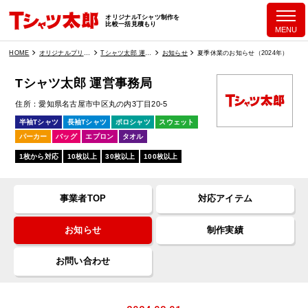
オリジナルTシャツ制作を
比較一括見積もり
MENU
HOME
オリジナルプリント業者一覧
Tシャツ太郎 運営事務局
お知らせ
夏季休業のお知らせ（2024年）
Tシャツ太郎 運営事務局
住所
愛知県名古屋市中区丸の内3丁目20-5
半袖Tシャツ
長袖Tシャツ
ポロシャツ
スウェット
パーカー
バッグ
エプロン
タオル
1枚から対応
10枚以上
30枚以上
100枚以上
事業者TOP
対応アイテム
お知らせ
制作実績
お問い合わせ