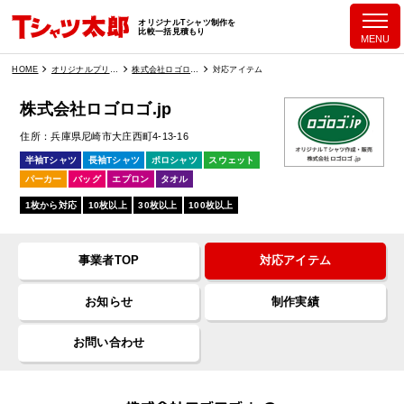
オリジナルTシャツ制作を
比較一括見積もり
MENU
HOME
オリジナルプリント業者一覧
株式会社ロゴロゴ.jp
対応アイテム
株式会社ロゴロゴ.jp
住所
兵庫県尼崎市大庄西町4-13-16
半袖Tシャツ
長袖Tシャツ
ポロシャツ
スウェット
パーカー
バッグ
エプロン
タオル
1枚から対応
10枚以上
30枚以上
100枚以上
事業者TOP
対応アイテム
お知らせ
制作実績
お問い合わせ