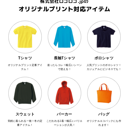
株式会社ロゴロゴ.jpの
オリジナルプリント対応アイテム
Tシャツ
長袖Tシャツ
ポロシャツ
オリジナルプリント定番アイ
迷ったらコレ！幅広いシーン
人気プリントのポロシャツ！
テム！
で使える！
カジュアルにビジネスでも！
スウェット
パーカー
バッグ
気軽に着られる一枚！冬の定
こだわれる1着！幅広いバリエ
オリジナルエコバックにも作
番アイテム！
ーションが人気！
れます！