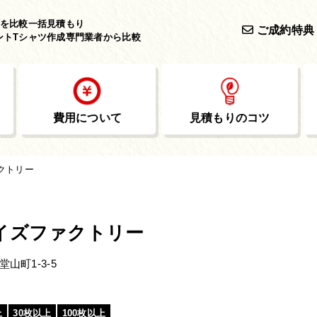
作を
比較一括見積もり
ご成約特典
ントTシャツ作成専門業者から比較
費用について
見積もりのコツ
クトリー
イズファクトリー
山町1-3-5
上
30枚以上
100枚以上